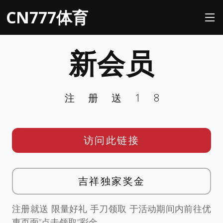
CN777体育
新会员
注册送18
访问此链接
吉祥独家奖金
注册就送 限量好礼 手刀领取 于活动期间内前往优
惠页面”点击领取”彩金。