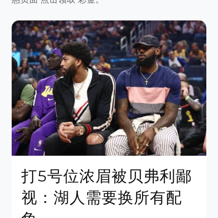
打5号位浓眉被贝弗利鄙
视：湖人需要换所有配