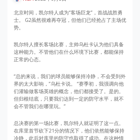
北京时间，凯尔特人成为“客场巨龙”，首战战胜勇
士。 G2虽然很难再夺冠，但他们已经抢占了主场优
势。
凯尔特人擅长客场比赛，主帅乌杜卡认为他们具备
这种能力。不管他们在什么环境下比赛，都能保持
正常的心态。
“总的来说，我们的球员能够保持冷静，不会受到外
界的太大影响，”乌杜卡说。 “赛季初，我强调向他
们灌输做客场英雄的概念，他们都接受了。是的。
但归根结底，只要我们达到一定的防守水平，就不
会不管我们在哪里玩。”
总决赛的第一场比赛，凯尔特人就证明了这一点。
在库里首节砍下21分的情况下，他们依然能够保持
冷静，此后对库里的防守也取得了成功。在这种情