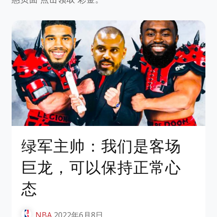
绿军主帅：我们是客场
巨龙，可以保持正常心
态
NBA
2022年6月8日