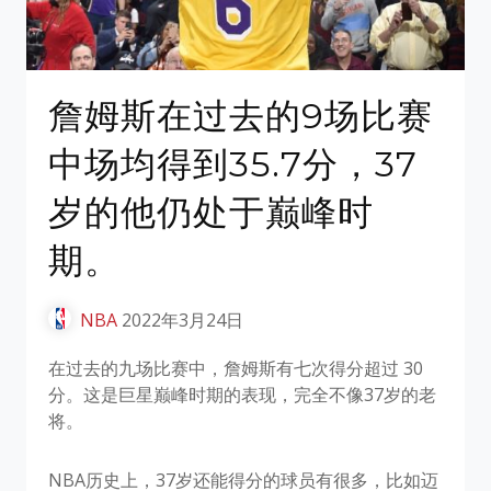
詹姆斯在过去的9场比赛
中场均得到35.7分，37
岁的他仍处于巅峰时
期。
NBA
2022年3月24日
在过去的九场比赛中，詹姆斯有七次得分超过 30
分。这是巨星巅峰时期的表现，完全不像37岁的老
将。
NBA历史上，37岁还能得分的球员有很多，比如迈