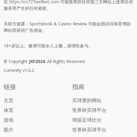
在
https://cn777wellbet.com
可能推荐的任何第三方网站上使用任何
服务而产生的任何索赔。
关联方披露：Sportsbook & Casino Review 可能会因访问体育博彩
网站而获得广告佣金。
18+岁以上。赌博可能令人上瘾，请理性参与。
© Copyright
JXF2024
. All Rights Reserved
Currently v1.0.2.
链接
指南
主页
买球赛的网站
体育
世界杯买球平台
游戏
球探足球比分
图片
世界杯买球平台