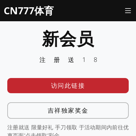
CN777体育
新会员
注册送18
访问此链接
吉祥独家奖金
注册就送 限量好礼 手刀领取 于活动期间内前往优
惠页面”点击领取”彩金。