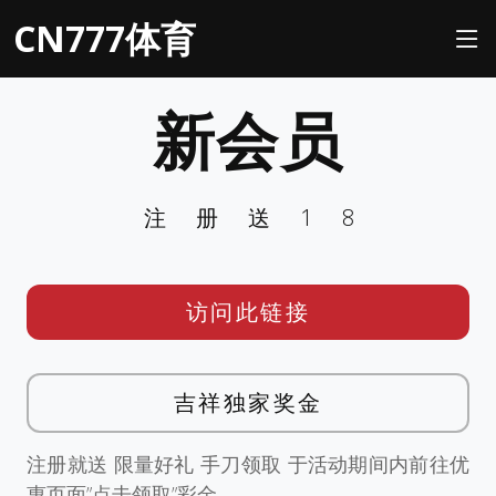
CN777体育
新会员
注册送18
访问此链接
吉祥独家奖金
注册就送 限量好礼 手刀领取 于活动期间内前往优
惠页面”点击领取”彩金。