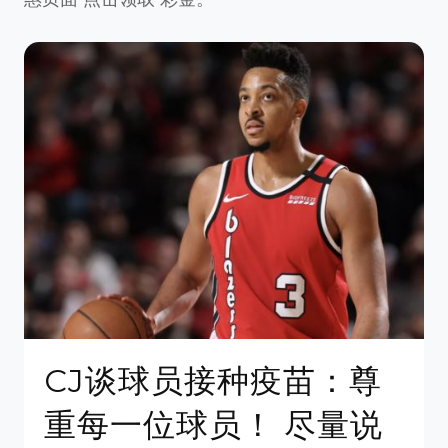
CJ谈球员接种疫苗：尊
重每一位球员！ 尽量说