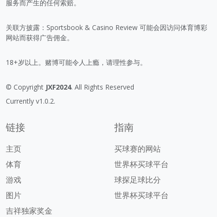
服务而产生的任何索赔。
关联方披露：Sportsbook & Casino Review 可能会因访问体育博彩
网站而获得广告佣金。
18+岁以上。赌博可能令人上瘾，请理性参与。
© Copyright
JXF2024
. All Rights Reserved
Currently v1.0.2.
链接
指南
主页
买球赛的网站
体育
世界杯买球平台
游戏
球探足球比分
图片
世界杯买球平台
吉祥独家奖金