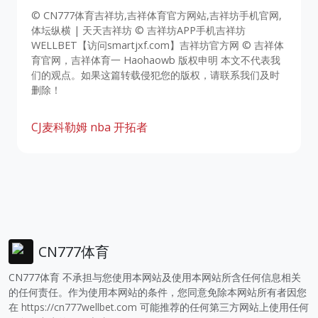
© CN777体育吉祥坊,吉祥体育官方网站,吉祥坊手机官网,
体坛纵横 | 天天吉祥坊 © 吉祥坊APP手机吉祥坊
WELLBET【访问smartjxf.com】吉祥坊官方网 © 吉祥体
育官网，吉祥体育一 Haohaowb 版权申明 本文不代表我
们的观点。如果这篇转载侵犯您的版权，请联系我们及时
删除！
CJ麦科勒姆
nba
开拓者
CN777体育
CN777体育 不承担与您使用本网站及使用本网站所含任何信息相关
的任何责任。作为使用本网站的条件，您同意免除本网站所有者因您
在
https://cn777wellbet.com
可能推荐的任何第三方网站上使用任何