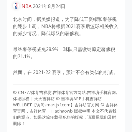
NBA
2021年8月24日
北京时间，据美媒报道，为了降低工资帽和奢侈税
的逐步上调，NBA将根据2021赛季后篮球相关收入
的减少情况，降低球队的奢侈税。
最终奢侈税减免28.9%，球队只需缴纳原定奢侈税
的71.1%。
然而，在 2021-22 赛季，预计不会有类似的削减。
© CN777体育吉祥坊,吉祥体育官方网站,吉祥坊手机官网,
体坛纵横 | 天天吉祥坊 © 吉祥坊APP手机吉祥坊
WELLBET【访问smartjxf.com】吉祥坊官方网 © 吉祥体
育官网，吉祥体育一 Haohaowb 版权申明 本文不代表我
们的观点。如果这篇转载侵犯您的版权，请联系我们及时
删除！