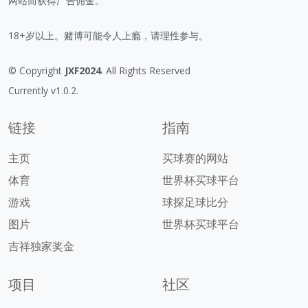
网站而获得广告佣金。
18+岁以上。赌博可能令人上瘾，请理性参与。
© Copyright
JXF2024
. All Rights Reserved
Currently v1.0.2.
链接
指南
主页
买球赛的网站
体育
世界杯买球平台
游戏
球探足球比分
图片
世界杯买球平台
吉祥独家奖金
项目
社区