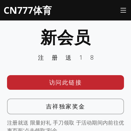
CN777体育
新会员
注册送18
访问此链接
吉祥独家奖金
注册就送 限量好礼 手刀领取 于活动期间内前往优
惠页面”点击领取”彩金。