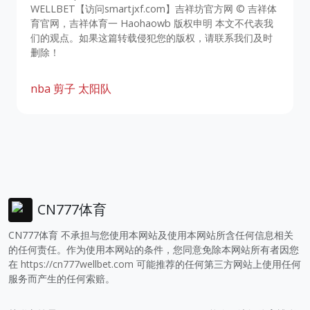
WELLBET【访问smartjxf.com】吉祥坊官方网 © 吉祥体
育官网，吉祥体育一 Haohaowb 版权申明 本文不代表我
们的观点。如果这篇转载侵犯您的版权，请联系我们及时
删除！
nba
剪子
太阳队
CN777体育
CN777体育 不承担与您使用本网站及使用本网站所含任何信息相关
的任何责任。作为使用本网站的条件，您同意免除本网站所有者因您
在
https://cn777wellbet.com
可能推荐的任何第三方网站上使用任何
服务而产生的任何索赔。