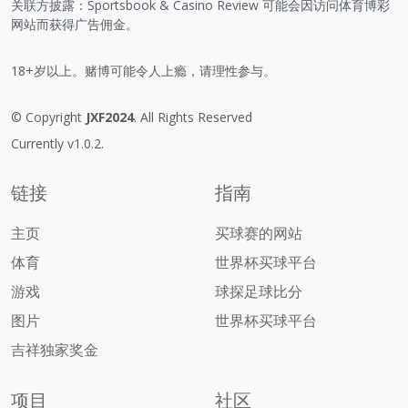
关联方披露：Sportsbook & Casino Review 可能会因访问体育博彩
网站而获得广告佣金。
18+岁以上。赌博可能令人上瘾，请理性参与。
© Copyright
JXF2024
. All Rights Reserved
Currently v1.0.2.
链接
指南
主页
买球赛的网站
体育
世界杯买球平台
游戏
球探足球比分
图片
世界杯买球平台
吉祥独家奖金
项目
社区