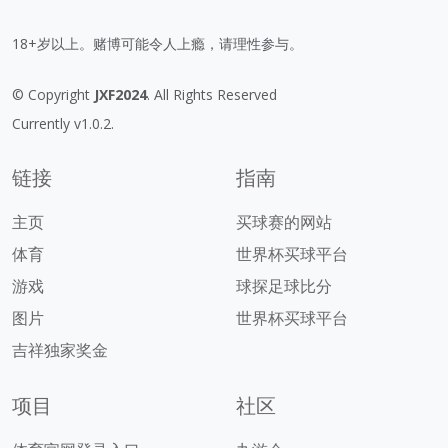
18+岁以上。赌博可能令人上瘾，请理性参与。
© Copyright
JXF2024
. All Rights Reserved
Currently v1.0.2.
链接
指南
主页
买球赛的网站
体育
世界杯买球平台
游戏
球探足球比分
图片
世界杯买球平台
吉祥独家奖金
项目
社区