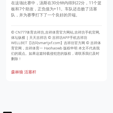
在这场比赛中，汤斯在30分钟内得到22分，11个篮
板和7个助攻，正负值为+11。车队还击败了活塞
队，并为赛季打下了一个良好的开端。
© CN777体育吉祥坊,吉祥体育官方网站,吉祥坊手机官网,
体坛纵横 | 天天吉祥坊 © 吉祥坊APP手机吉祥坊
WELLBET【访问smartjxf.com】吉祥坊官方网 © 吉祥体
育官网，吉祥体育一 Haohaowb 版权申明 本文不代表我
们的观点。如果这篇转载侵犯您的版权，请联系我们及时
删除！
森林狼
活塞杆