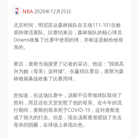
NBA
2020年12月25日
北京时间，明尼苏达森林狼队在主场111-101击败
底特律活塞队。比赛结束后，森林狼队的核心球员
Downs收集了比赛中使用的球，并称这是献给他母
亲的。
赛后，唐斯当场接受了记者的采访。他说：“我很高
兴为她（母亲）这样做”。在赢得比赛后，唐斯为森
林狼揭幕战收集了比赛用球。
您知道，在这场比赛中，汤斯不仅带领球队取得了
胜利，而且还在天堂安慰了他的母亲。在今年的流
行期间，唐斯的母亲死于COVID-19，这对唐斯造
成了很大的打击。但是，现在汤斯逐渐摆脱了失去
母亲的阴霾，在球场上表现出色。