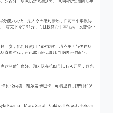
并开始得分。塔克仍然充满活力。他冲向篮筐后的反手
队的得分能力太低。湖人今天感到很热，在前三个季度得
三之后，塔克下降了31分，而且投篮命中率很高，投篮命中
样比赛，他们只使用了8次旋转。塔克第四节仍在场
现场直播游戏，它已成为塔克展现自我的最佳舞台。
库兹马射门良好。湖人队在第四节以17-6开局，领先
卡瓦·伦纳德，谢尔盖·伊巴卡，帕特里克·贝弗利和保
 Kuzma，Marc Gasol，Caldwell Pope和Holden