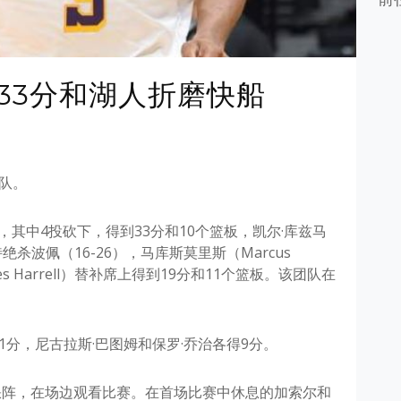
33分和湖人折磨快船
船队。
投三中，其中4投砍下，得到33分和10个篮板，凯尔·库兹马
特绝杀波佩（16-26），马库斯莫里斯（Marcus
res Harrell）替补席上得到19分和11个篮板。该团队在
。
1分，尼古拉斯·巴图姆和保罗·乔治各得9分。
缺阵，在场边观看比赛。在首场比赛中休息的加索尔和