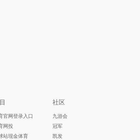
目
社区
育官网登录入口
九游会
育网投
冠军
球站现金体育
凯发