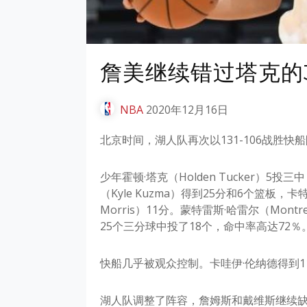
詹美继续错过塔克的
NBA
2020年12月16日
北京时间，湖人队再次以131-106战胜快
少年霍顿·塔克（Holden Tucker）5
（Kyle Kuzma）得到25分和6个篮板，卡
Morris）11分。蒙特雷斯·哈雷尔（Mont
25个三分球中投了18个，命中率高达72％
快船几乎被观众控制。卡哇伊·伦纳德得到1
湖人队调整了阵容，詹姆斯和戴维斯继续