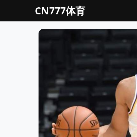
CN777体育