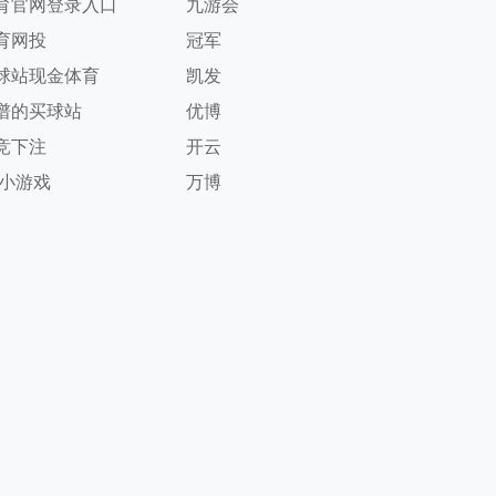
育官网登录入口
九游会
育网投
冠军
球站现金体育
凯发
谱的买球站
优博
竞下注
开云
g小游戏
万博