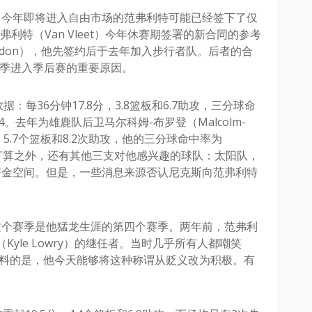
，今年即将进入自由市场的范弗利特可能已经签下了仅
同。范·弗利特（Van Vleet）今年休赛期签署的新合同的参考
rogdon），他先签约后于去年加入步行者队。后者的合
赛季进入季后赛的重要原因。
每36分钟17.8分，3.8篮板和6.7助攻，三分球命
/84。去年为雄鹿队后卫马尔科姆-布罗登（Malcolm-
分，5.7个篮板和8.2次助攻，他的三分球命中率为
特的打算之外，还有其他三支对他感兴趣的球队：太阳队，
薪金空间。但是，一些消息来源否认尼克斯向范弗利特
这个赛季是他猛龙生涯的第四个赛季。两年前，范弗利
瑞（Kyle Lowry）的继任者。当时几乎所有人都嘲笑
意料的是，他今天能够将这种称谓从贬义改为积极。有