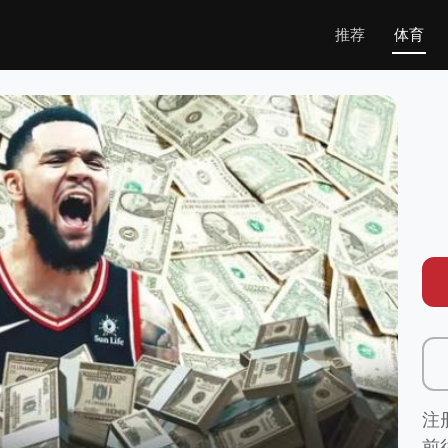
推荐
体育
注
前