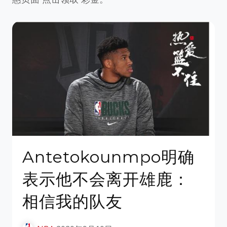
Antetokounmpo明确
表示他不会离开雄鹿：
相信我的队友