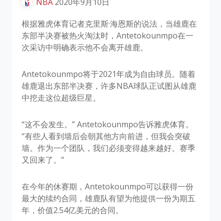
NBA
2020年9月10日
根据雅虎体育记者克里斯·海恩斯的说法，当雄鹿在
东部半决赛被热火淘汰时，Antetokounmpo在一
次采访中明确表示他不会离开雄鹿。
Antetokounmpo将于2021年成为自由球员。随着
雄鹿退出东部半决赛，许多NBA球队正试图从雄鹿
中挖走这位超级巨星。
“这不会发生。” Antetokounmpo告诉雅虎体育。
“有些人看到墙后会朝其他方向前进，但我会突破
墙。作为一个团队，我们必须变得越来越好。赛季
又回来了。”
在今年的休赛期，Antetokounmpo可以获得一份
最大的续约合同，雄鹿队有望为他提供一份为期五
年，价值2.54亿美元的合同。