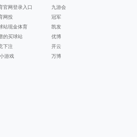
育官网登录入口
九游会
育网投
冠军
球站现金体育
凯发
谱的买球站
优博
竞下注
开云
g小游戏
万博