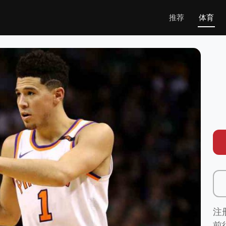
推荐
体育
注
前