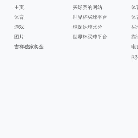
主页
买球赛的网站
体
体育
世界杯买球平台
体
游戏
球探足球比分
买
图片
世界杯买球平台
靠
吉祥独家奖金
电
p