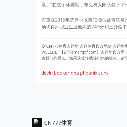
康。“在这个休赛期，布克与太阳队签下了一
布克在2015年选秀中以第13顺位被肯塔
场均得到职业生涯最高的24.9分和三分命中率
© CN777体育吉祥坊,吉祥体育官方网站,吉祥坊
WELLBET【访问smartjxf.com】吉祥坊官方
表我们的观点。如果这篇转载侵犯您的版权，请
devin booker
nba
phoenix suns
CN777体育