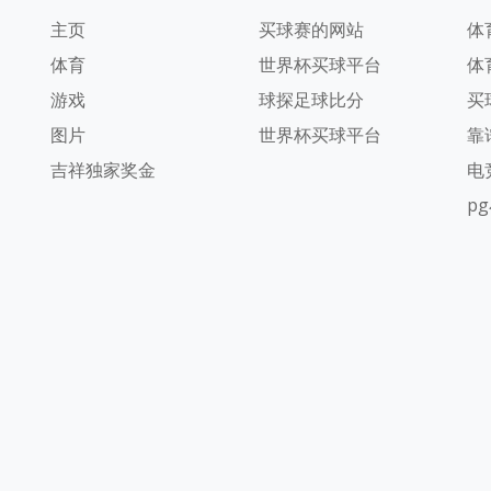
主页
买球赛的网站
体
体育
世界杯买球平台
体
游戏
球探足球比分
买
图片
世界杯买球平台
靠
吉祥独家奖金
电
p