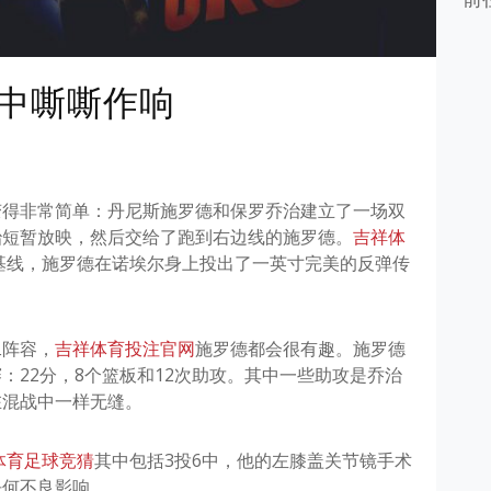
中嘶嘶作响
变得非常简单：丹尼斯施罗德和保罗乔治建立了一场双
短暂放映，然后交给了​​跑到右边线的施罗德。
吉祥体
l切入基线，施罗德在诺埃尔身上投出了一英寸完美的反弹传
二阵容，
吉祥体育投注官网
施罗德都会很有趣。施罗德
：22分，8个篮板和12次助攻。其中一些助攻是乔治
在混战中一样无缝。
体育足球竞猜
其中包括3投6中，他的左膝盖关节镜手术
任何不良影响。