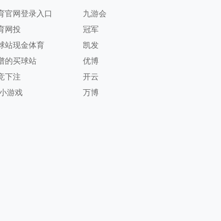
育官网登录入口
九游会
育网投
冠军
球站现金体育
凯发
谱的买球站
优博
竞下注
开云
g小游戏
万博