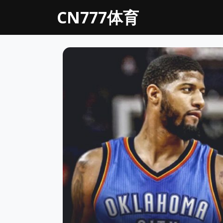
CN777体育