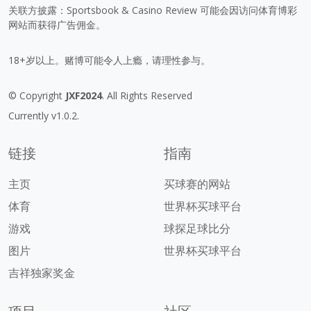
关联方披露：Sportsbook & Casino Review 可能会因访问体育博彩
网站而获得广告佣金。
18+岁以上。赌博可能令人上瘾，请理性参与。
© Copyright
JXF2024
. All Rights Reserved
Currently v1.0.2.
链接
指南
主页
买球赛的网站
体育
世界杯买球平台
游戏
球探足球比分
图片
世界杯买球平台
吉祥独家奖金