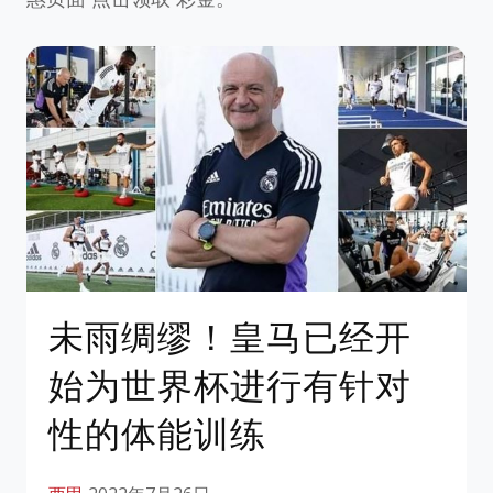
未雨绸缪！皇马已经开
始为世界杯进行有针对
性的体能训练