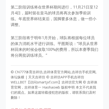
第二阶段训练将在世界杯期间进行，11月21日至12
月4日，届时留在皇马的球员将再次参加季前训
练。年底世界杯结束后，国脚要多休息，做一些小
调整。
第三阶段将于明年1月开始，球队将根据每位球员
的体力消耗水平进行训练。平图斯说：“球员从世界
杯回来的时候会收取100%的费用，所以本赛季我们
将分两批训练球员。”
© CN777体育吉祥坊,吉祥体育官方网站,吉祥坊手机官网,
体坛纵横 | 天天吉祥坊 © 吉祥坊APP手机吉祥坊
WELLBET【访问smartjxf.com】吉祥坊官方网 © 吉祥体
育官网，吉祥体育一 Haohaowb 版权申明 本文不代表我
们的观点。如果这篇转载侵犯您的版权，请联系我们及时
删除！