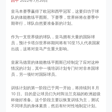
西甲
2022年7月26日
皇马本赛季赢得了欧冠和西甲冠军，这要归功于球
队的体能教练平图斯。下赛季，世界杯将在赛季中
期举行，球队自然要准备新的计划。
作为一支世界级的球队，皇马拥有大量的国际球
员，预计卡塔尔世界杯期间将有10至15人代表国家
出战，这将对皇马产生重大影响。
皇家马德里的体能教练平图斯已经制定了应对这种
情况的计划，其中一项培训计划专门针对非本国球
员，另一项针对国际球员。
训练计划的第一阶段已于周一开始，将持续到 8 月
10 日。目的是让球员们为对阵法兰克福的欧洲超级
杯做好准备。这个阶段主要以恢复训练为主，测试
不同球员的身体素质，然后有针对性地制定计划。