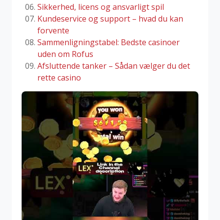
Sikkerhed, licens og ansvarligt spil
Kundeservice og support – hvad du kan
forvente
Sammenligningstabel: Bedste casinoer
uden om Rofus
Afsluttende tanker – Sådan vælger du det
rette casino