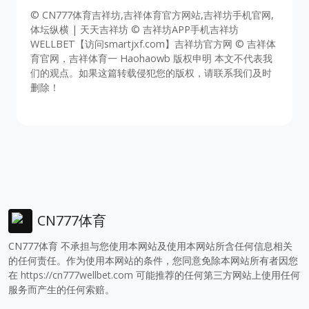
© CN777体育吉祥坊,吉祥体育官方网站,吉祥坊手机官网,
体坛纵横 | 天天吉祥坊 © 吉祥坊APP手机吉祥坊
WELLBET【访问smartjxf.com】吉祥坊官方网 © 吉祥体
育官网，吉祥体育一 Haohaowb 版权申明 本文不代表我
们的观点。如果这篇转载侵犯您的版权，请联系我们及时
删除！
CN777体育
CN777体育 不承担与您使用本网站及使用本网站所含任何信息相关
的任何责任。作为使用本网站的条件，您同意免除本网站所有者因您
在
https://cn777wellbet.com
可能推荐的任何第三方网站上使用任何
服务而产生的任何索赔。