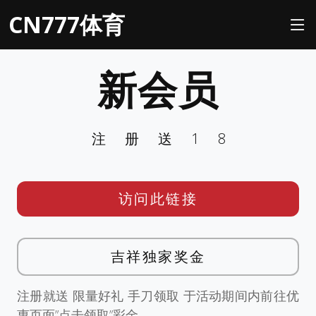
CN777体育
新会员
注册送18
访问此链接
吉祥独家奖金
注册就送 限量好礼 手刀领取 于活动期间内前往优
惠页面”点击领取”彩金。