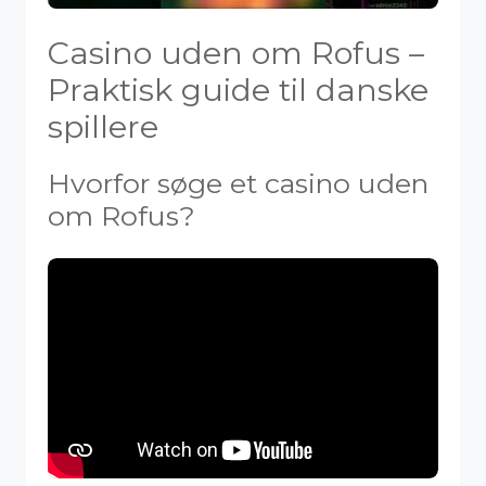
Casino uden om Rofus –
Praktisk guide til danske
spillere
Hvorfor søge et casino uden
om Rofus?