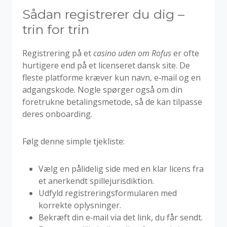
Sådan registrerer du dig –
trin for trin
Registrering på et
casino uden om Rofus
er ofte
hurtigere end på et licenseret dansk site. De
fleste platforme kræver kun navn, e‑mail og en
adgangskode. Nogle spørger også om din
foretrukne betalingsmetode, så de kan tilpasse
deres onboarding.
Følg denne simple tjekliste:
Vælg en pålidelig side med en klar licens fra
et anerkendt spillejurisdiktion.
Udfyld registreringsformularen med
korrekte oplysninger.
Bekræft din e‑mail via det link, du får sendt.