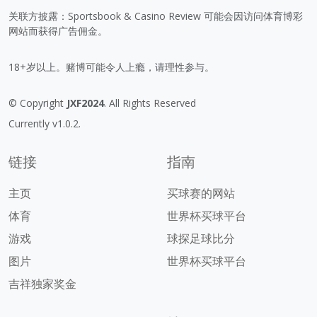
关联方披露：Sportsbook & Casino Review 可能会因访问体育博彩
网站而获得广告佣金。
18+岁以上。赌博可能令人上瘾，请理性参与。
© Copyright
JXF2024
. All Rights Reserved
Currently v1.0.2.
链接
指南
主页
买球赛的网站
体育
世界杯买球平台
游戏
球探足球比分
图片
世界杯买球平台
吉祥独家奖金