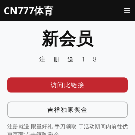
CN777体育
新会员
注册送18
访问此链接
吉祥独家奖金
注册就送 限量好礼 手刀领取 于活动期间内前往优
惠页面”点击领取”彩金。