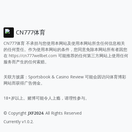
CN777体育
CN777体育 不承担与您使用本网站及使用本网站所含任何信息相关
的任何责任。作为使用本网站的条件，您同意免除本网站所有者因您
在
https://cn777wellbet.com
可能推荐的任何第三方网站上使用任何
服务而产生的任何索赔。
关联方披露：Sportsbook & Casino Review 可能会因访问体育博彩
网站而获得广告佣金。
18+岁以上。赌博可能令人上瘾，请理性参与。
© Copyright
JXF2024
. All Rights Reserved
Currently v1.0.2.