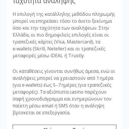
ταχύτητα ανάληψης
Η επιλογή της κατάλληλης μεθόδου πληρωμής
μπορεί να επηρεάσει τόσο το άνετο ξεκίνημα
όσο και την ταχύτητα των αναλήψεων. Στην
Ελλάδα, οι πιο δημοφιλείς επιλογές είναι οι
τραπεζικές κάρτες (Visa, Mastercard), τα
e‑wallets (Skrill, Neteller) και οι τραπεζικές
μεταφορές μέσω iDEAL ή Trustly.
Οι καταθέσεις γίνονται συνήθως άμεσα, ενώ οι
αναλήψεις μπορεί να χρειαστούν από 1 ημέρα
(για e‑wallets) έως 5–7 ημέρες (για τραπεζικές
μεταφορές). Τα αξιόπιστα casino παρέχουν
σαφή χρονοδιάγραμμα και ενημερώνουν τον
παίκτη μέσω email ή SMS όταν η ανάληψη
βρίσκεται σε επεξεργασία.