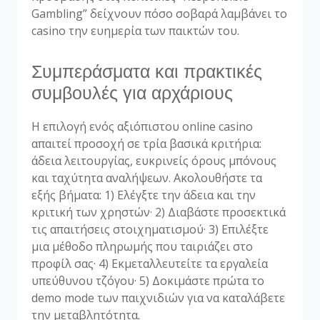
Gambling” δείχνουν πόσο σοβαρά λαμβάνει το
casino την ευημερία των παικτών του.
Συμπεράσματα και πρακτικές
συμβουλές για αρχάριους
Η επιλογή ενός αξιόπιστου online casino
απαιτεί προσοχή σε τρία βασικά κριτήρια:
άδεια λειτουργίας, ευκρινείς όρους μπόνους
και ταχύτητα αναλήψεων. Ακολουθήστε τα
εξής βήματα: 1) Ελέγξτε την άδεια και την
κριτική των χρηστών· 2) Διαβάστε προσεκτικά
τις απαιτήσεις στοιχηματισμού· 3) Επιλέξτε
μια μέθοδο πληρωμής που ταιριάζει στο
προφίλ σας· 4) Εκμεταλλευτείτε τα εργαλεία
υπεύθυνου τζόγου· 5) Δοκιμάστε πρώτα το
demo mode των παιχνιδιών για να καταλάβετε
την μεταβλητότητα.