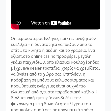
Οι περισσότεροι Έλληνες παίκτες αναζητούν
ευελιξία – η δυνατότητα να παίζουν από το
σπίτι, το κινητό ή ακόμη και το γραφείο. Ένα
αξιόπιστο online casino προσφέρει μεγάλη
γκάμα παιχνιδιών, από κλασικά κουλοχέρηδες
μέχρι live dealer τραπέζια, χωρίς να χρειάζεται
να βγείτε από το χώρο σας. Επιπλέον, η
πρόσβαση σε μπόνους καλωσορίσματος και
προωθητικές ενέργειες είναι συχνά πιο
ελκυστική από ό,τι στα παραδοσιακά καζίνο. Η
διαδικτυακή εμπειρία συνδυάζει την
ψυχαγωγία με τη δυνατότητα ελέγχου του
προϋπολογισμού σας σε πραγματικό χρόνο.