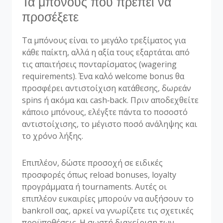
Τα μπόνους που πρέπει να
προσέξετε
Τα μπόνους είναι το μεγάλο τρεξίματος για
κάθε παίκτη, αλλά η αξία τους εξαρτάται από
τις απαιτήσεις πονταρίσματος (wagering
requirements). Ένα καλό welcome bonus θα
προσφέρει αντιστοίχιση κατάθεσης, δωρεάν
spins ή ακόμα και cash‑back. Πριν αποδεχθείτε
κάποιο μπόνους, ελέγξτε πάντα το ποσοστό
αντιστοίχισης, το μέγιστο ποσό ανάληψης και
το χρόνο λήξης.
Επιπλέον, δώστε προσοχή σε ειδικές
προσφορές όπως reload bonuses, loyalty
προγράμματα ή tournaments. Αυτές οι
επιπλέον ευκαιρίες μπορούν να αυξήσουν το
bankroll σας, αρκεί να γνωρίζετε τις σχετικές
προϋποθέσεις. Η σωστή διαχείριση των