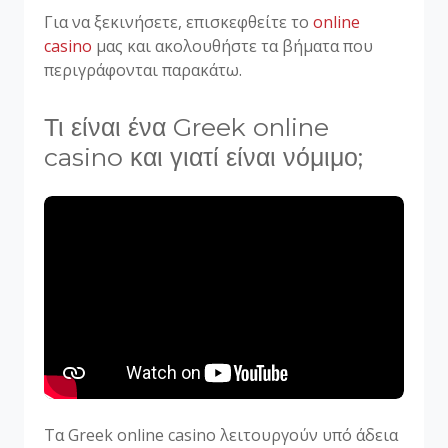
Για να ξεκινήσετε, επισκεφθείτε το
online
casino
μας και ακολουθήστε τα βήματα που
περιγράφονται παρακάτω.
Τι είναι ένα Greek online
casino και γιατί είναι νόμιμο;
Τα Greek online casino λειτουργούν υπό άδεια