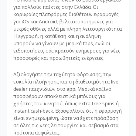
για πολλούς παίκτες στην Ελλάδα. Οι
κορυφαίες πλατφόρμες διαθέτουν εφαρμογές
για iOS και Android, βελτιστοποιημένες για
μικρές οθόνες αλλά με πλήρη λειτουργικότητα.
Η εγγραφή, η κατάθεση και η ανάληψη
μπορούν να γίνουν με μερικά taps, ενώ οι
ειδοποιήσεις σάς κρατούν ενήμερους για νέες
προσφορές και προωθητικές ενέργειες.
Αξιολογήστε την ταχύτητα φόρτωσης, την
ευκολία πλοήγησης και τη διαθεσιμότητα live
dealer παιχνιδιών στο app. Μερικά καζίνο
προσφέρουν αποκλειστικά μπόνους για
χρήστες του κινητού, όπως extra free spins ή
instant cash‑back. Εξασφαλίστε ότι η εφαρμογή
είναι ενημερωμένη, ώστε να έχετε πρόσβαση
σε όλες τις νέες λειτουργίες και σεβασμό στα
πρότυπα ασφαλείας.