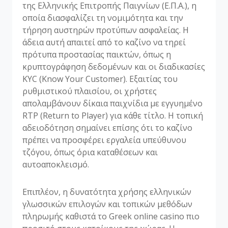
της Ελληνικής Επιτροπής Παιγνίων (Ε.Π.Α.), η
οποία διασφαλίζει τη νομιμότητα και την
τήρηση αυστηρών προτύπων ασφαλείας. Η
άδεια αυτή απαιτεί από το καζίνο να τηρεί
πρότυπα προστασίας παικτών, όπως η
κρυπτογράφηση δεδομένων και οι διαδικασίες
KYC (Know Your Customer). Εξαιτίας του
ρυθμιστικού πλαισίου, οι χρήστες
απολαμβάνουν δίκαια παιχνίδια με εγγυημένο
RTP (Return to Player) για κάθε τίτλο. Η τοπική
αδειοδότηση σημαίνει επίσης ότι το καζίνο
πρέπει να προσφέρει εργαλεία υπεύθυνου
τζόγου, όπως όρια καταθέσεων και
αυτοαποκλεισμό.
Επιπλέον, η δυνατότητα χρήσης ελληνικών
γλωσσικών επιλογών και τοπικών μεθόδων
πληρωμής καθιστά το Greek online casino πιο