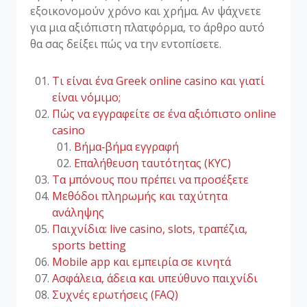
εξοικονομούν χρόνο και χρήμα. Αν ψάχνετε
για μια αξιόπιστη πλατφόρμα, το άρθρο αυτό
θα σας δείξει πώς να την εντοπίσετε.
Τι είναι ένα Greek online casino και γιατί
είναι νόμιμο;
Πώς να εγγραφείτε σε ένα αξιόπιστο online
casino
Βήμα‑βήμα εγγραφή
Επαλήθευση ταυτότητας (KYC)
Τα μπόνους που πρέπει να προσέξετε
Μεθόδοι πληρωμής και ταχύτητα
ανάληψης
Παιχνίδια: live casino, slots, τραπέζια,
sports betting
Mobile app και εμπειρία σε κινητά
Ασφάλεια, άδεια και υπεύθυνο παιχνίδι
Συχνές ερωτήσεις (FAQ)