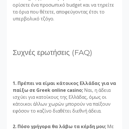
ορίσετε ένα προσωπικό budget και να τηρείτε
τα όρια που θέτετε, αποφεύγοντας έτσι το
υπερβολικό τζόγο.
Συχνές ερωτήσεις (FAQ)
1. Πρέπει να είμαι κάτοικος Ελλάδας για να
παίξω σε Greek online casino;
Ναι, η άδεια
ισχύει για κατοίκους της Ελλάδας, όμως οι
κάτοικοι άλλων χωρών μπορούν να παίξουν
εφόσον το καζίνο διαθέτει διεθνή άδεια.
2. Πόσο γρήγορα θα λάβω τα κέρδη μου;
Με