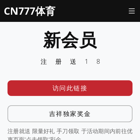
CN777体育
新会员
注册送18
访问此链接
吉祥独家奖金
注册就送 限量好礼 手刀领取 于活动期间内前往优
惠页面”点击领取”彩金。