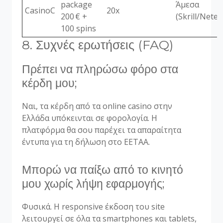
package
Άμεσα
CasinoC
20x
200 € +
(Skrill/Netell
100 spins
8. Συχνές ερωτήσεις (FAQ)
Πρέπει να πληρώσω φόρο στα
κέρδη μου;
Ναι, τα κέρδη από τα online casino στην
Ελλάδα υπόκεινται σε φορολογία. Η
πλατφόρμα θα σου παρέχει τα απαραίτητα
έντυπα για τη δήλωση στο ΕΕΤΑΑ.
Μπορώ να παίξω από το κινητό
μου χωρίς λήψη εφαρμογής;
Φυσικά. Η responsive έκδοση του site
λειτουργεί σε όλα τα smartphones και tablets,