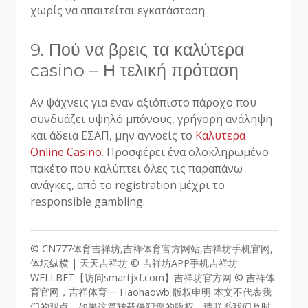
χωρίς να απαιτείται εγκατάσταση.
9. Πού να βρεις τα καλύτερα
casino – Η τελική πρόταση
Αν ψάχνεις για έναν αξιόπιστο πάροχο που
συνδυάζει υψηλό μπόνους, γρήγορη ανάληψη
και άδεια ΕΣΑΠ, μην αγνοείς το
Καλυτερα
Online Casino
. Προσφέρει ένα ολοκληρωμένο
πακέτο που καλύπτει όλες τις παραπάνω
ανάγκες, από το registration μέχρι το
responsible gambling.
© CN777体育吉祥坊,吉祥体育官方网站,吉祥坊手机官网,
体坛纵横 | 天天吉祥坊 © 吉祥坊APP手机吉祥坊
WELLBET【访问smartjxf.com】吉祥坊官方网 © 吉祥体
育官网，吉祥体育一 Haohaowb 版权申明 本文不代表我
们的观点。如果这篇转载侵犯您的版权，请联系我们及时