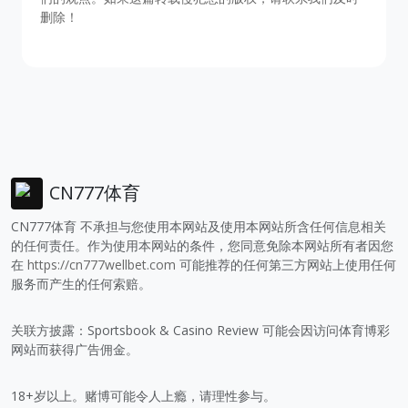
删除！
CN777体育
CN777体育 不承担与您使用本网站及使用本网站所含任何信息相关
的任何责任。作为使用本网站的条件，您同意免除本网站所有者因您
在
https://cn777wellbet.com
可能推荐的任何第三方网站上使用任何
服务而产生的任何索赔。
关联方披露：Sportsbook & Casino Review 可能会因访问体育博彩
网站而获得广告佣金。
18+岁以上。赌博可能令人上瘾，请理性参与。