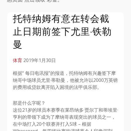
托特纳姆有意在转会截
止日期前签下尤里·铁勒
曼
体育
2019年1月30日
根据“ 每日电讯报”的报道，托特纳姆有兴趣签下摩
纳哥中场球员尤里·蒂勒曼，他被允许以2000万英镑
的费用或贷款离开陷入困境的法甲俱乐部。
那是什么字呢？
这位21岁的球员本赛季在莱昂纳多·贾尔丁和蒂埃里·
亨利的带领下成为了摩纳哥表现突出的球员之一，
在中场打入20个联赛并打入5球 – 根据