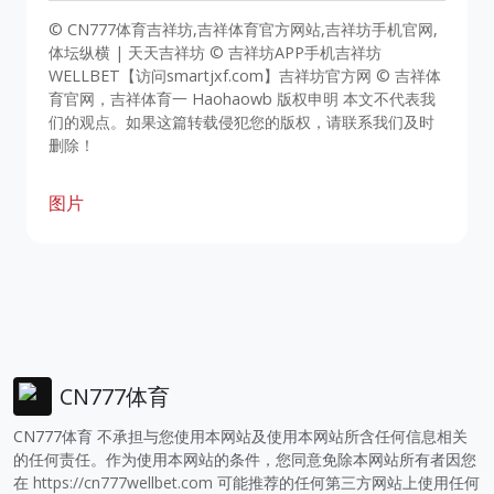
© CN777体育吉祥坊,吉祥体育官方网站,吉祥坊手机官网,
体坛纵横 | 天天吉祥坊 © 吉祥坊APP手机吉祥坊
WELLBET【访问smartjxf.com】吉祥坊官方网 © 吉祥体
育官网，吉祥体育一 Haohaowb 版权申明 本文不代表我
们的观点。如果这篇转载侵犯您的版权，请联系我们及时
删除！
图片
CN777体育
CN777体育 不承担与您使用本网站及使用本网站所含任何信息相关
的任何责任。作为使用本网站的条件，您同意免除本网站所有者因您
在
https://cn777wellbet.com
可能推荐的任何第三方网站上使用任何